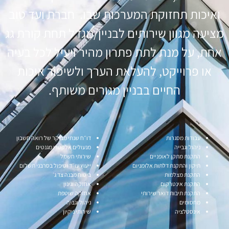
ואיכות תחזוקת המערכות שבו. חברת ועד טוב
מציעה מגוון שירותים לבניין/מגדל תחת קורת גג
אחת, על מנת לתת פתרון מהיר ויעיל לכל בעיה
או פרוייקט, להעלאת הערך ולשיפור איכות
החיים בבניין מגורים משותף.
עבודות מסגרות
דו״ח שנתי מבוקר של רואה חשבון
ניהול וגבייה
מנעולים אלקטרו מגנטים
התקנת מתקן לאופניים
שירותי חשמל
תיקון והתקנת דלתות אלומניום
ייעוץ עו״ד וטיפול בסרבני תשלום
התקנת מצלמות
ביטוח מבנה צד ג׳
התקנת אינטרקום
אחזקה וגינון
התקנת תיבות דואר שירותי
אחזקה שוטפת
מחסומים
ניהול וגביה
אינסטלציה
שירותי ניקיון