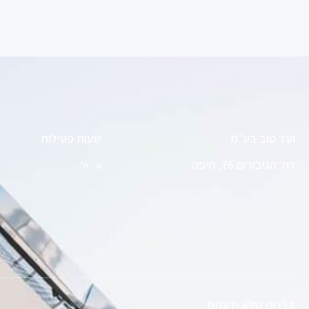
ועד טוב בע״מ
שעות פעילות
רח׳ הגיבורים 76, חיפה
א - ה׳
דברים שלא ידעתם